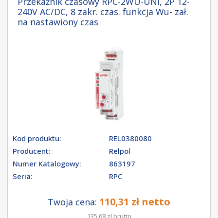
Przekaźnik czasowy RPC-2WU-UNI, 2P 12-
240V AC/DC, 8 zakr. czas. funkcja Wu- zał.
na nastawiony czas
Kod produktu:
REL0380080
Producent:
Relpol
Numer Katalogowy:
863197
Seria:
RPC
110,31 zł netto
Twoja cena:
135,68 zł brutto