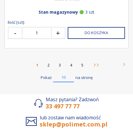
Stan magazynowy
3 szt
Ilość [szt]:
-
+
DO KOSZYKA
Strona
Aktualnie czytasz stronę
Strona
Strona
Strona
Strona
1
2
3
4
5
Stron
Nast
Strona
15
10
Pokaż
na stronę
Masz pytania? Zadzwoń
33 497 77 77
lub zostaw nam wiadomość
sklep@polimet.com.pl