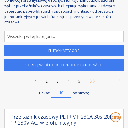
domowej i przemysłowej o różnych funkcjonalnościach. Szeroki
wybór przekaźników czasowych obejmuje wykonania o różnych
gabarytach, specyfikacjach i sposobach montażu - od prostych
jednofunkcyjnych po wielofunkcyjne i przemysłowe przekaźniki
czasowe.
FILTRY/KATEGORIE
SORTUJ WEDŁUG: KOD PRODUKTU ROSNĄCO
Strona
Aktualnie czytasz stronę
Strona
Strona
Strona
Strona
1
2
3
4
5
Stron
Nast
Strona
15
10
Pokaż
na stronę
Przekaźnik czasowy PLT+MF 230A 30s-20h,
58%
1P 230V AC, wielofunkcyjny