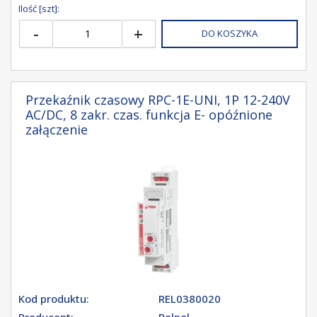
Ilość [szt]:
-
+
DO KOSZYKA
Przekaźnik czasowy RPC-1E-UNI, 1P 12-240V
AC/DC, 8 zakr. czas. funkcja E- opóźnione
załączenie
Kod produktu:
REL0380020
Producent:
Relpol