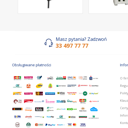
Masz pytania? Zadzwoń
33 497 77 77
Obsługiwane płatności
Info
O fir
Regu
Polit
Klau
Certy
Info
Kont