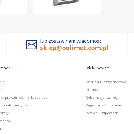
lub zostaw nam wiadomość
sklep@polimet.com.pl
rmacje
Jak kupować
mie
Warunki i koszty dostawy
lamin
Płatności
yka prywatności i pliki cookies
Reklamacje i zwroty
zula informacyjna
Rejestracja/logowanie
fikaty
Pytania i Odpowiedzi
rmacja GPSR
akt