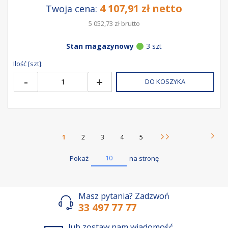
4 107,91 zł netto
Twoja cena:
5 052,73 zł brutto
Stan magazynowy
3 szt
Ilość [szt]:
-
+
DO KOSZYKA
Strona
Aktualnie czytasz stronę
Strona
Strona
Strona
Strona
1
2
3
4
5
Stron
Nast
Strona
11
10
Pokaż
na stronę
Masz pytania? Zadzwoń
33 497 77 77
lub zostaw nam wiadomość