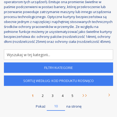
operatorom tych urządzeń). Emituje ona promienie świetlne w
paśmie podczerwieni w postaci bariery, której przekroczenie lub
przerwanie powoduje zatrzymanie maszyny lub innego urządzenia
procesu technologicznego. Optyczne kurtyny bezpieczeństwa są
obecnie jednym z najczęściej i najchętniej stosowanych technicznych
środków ochrony pracowników w przemyśle. Ze względu na
pełnione funkcje możemy je usystematyzować jako świetlne kurtyny
bezpieczeństwa do: ochrony palców (rozdzielczość 14mm), ochrony
dłoni (rozdzielczość 25mm) oraz ochrony ciała (rozdzielczość 45mm).
FILTRY/KATEGORIE
SORTUJ WEDŁUG: KOD PRODUKTU ROSNĄCO
Strona
Aktualnie czytasz stronę
Strona
Strona
Strona
Strona
1
2
3
4
5
Stron
Nast
Strona
11
10
Pokaż
na stronę