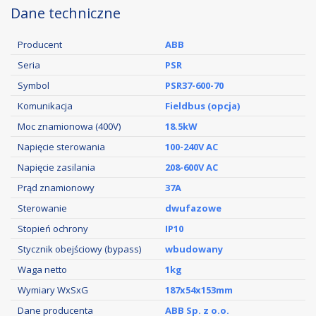
Dane techniczne
Producent
ABB
Seria
PSR
Symbol
PSR37-600-70
Komunikacja
Fieldbus (opcja)
Moc znamionowa (400V)
18.5kW
Napięcie sterowania
100-240V AC
Napięcie zasilania
208-600V AC
Prąd znamionowy
37A
Sterowanie
dwufazowe
Stopień ochrony
IP10
Stycznik obejściowy (bypass)
wbudowany
Waga netto
1kg
Wymiary WxSxG
187x54x153mm
Dane producenta
ABB Sp. z o.o.