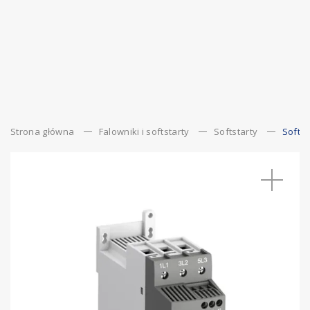
Strona główna
Falowniki i softstarty
Softstarty
Softst