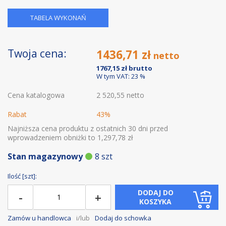
TABELA WYKONAŃ
Twoja cena:
1436,71 zł
1767,15 zł
W tym VAT: 23 %
Cena katalogowa
2 520,55 netto
Rabat
43%
Najniższa cena produktu z ostatnich 30 dni przed
wprowadzeniem obniżki to 1,297,78 zł
Stan magazynowy
8 szt
Ilość [szt]:
DODAJ DO
-
+
KOSZYKA
Zamów u handlowca
i/lub
Dodaj do schowka