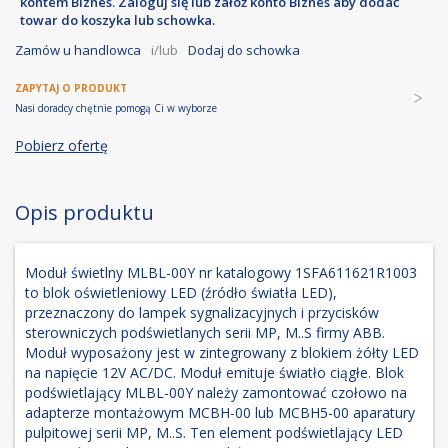
kontem Biznes. Zaloguj się lub załóż konto Biznes aby dodać
towar do koszyka lub schowka.
Zamów u handlowca
i/lub
Dodaj do schowka
ZAPYTAJ O PRODUKT
Nasi doradcy chętnie pomogą Ci w wyborze
Pobierz ofertę
Opis produktu
Moduł świetlny MLBL-00Y nr katalogowy 1SFA611621R1003
to blok oświetleniowy LED (źródło światła LED),
przeznaczony do lampek sygnalizacyjnych i przycisków
sterowniczych podświetlanych serii MP, M..S firmy ABB.
Moduł wyposażony jest w zintegrowany z blokiem żółty LED
na napięcie 12V AC/DC. Moduł emituje światło ciągłe. Blok
podświetlający MLBL-00Y należy zamontować czołowo na
adapterze montażowym MCBH-00 lub MCBH5-00 aparatury
pulpitowej serii MP, M..S. Ten element podświetlający LED