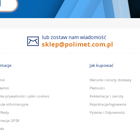
lub zostaw nam wiadomość
sklep@polimet.com.pl
rmacje
Jak kupować
mie
Warunki i koszty dostawy
lamin
Płatności
yka prywatności i pliki cookies
Reklamacje i zwroty
zula informacyjna
Rejestracja/logowanie
fikaty
Pytania i Odpowiedzi
rmacja GPSR
akt