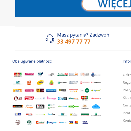
Masz pytania? Zadzwoń
33 497 77 77
Obsługiwane płatności
Info
O fir
Regu
Polit
Klau
Certy
Info
Kont