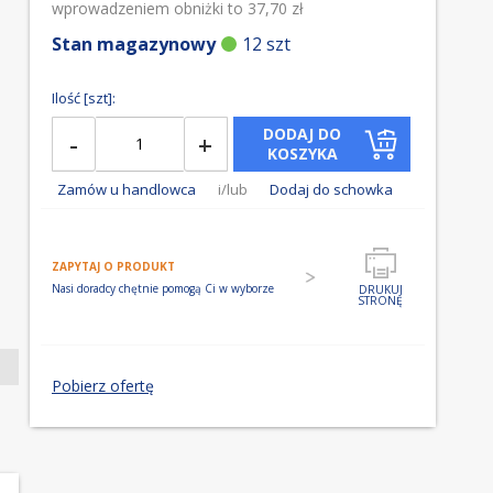
wprowadzeniem obniżki to 37,70 zł
Stan magazynowy
12 szt
Ilość [szt]:
DODAJ DO
-
+
KOSZYKA
Zamów u handlowca
i/lub
Dodaj do schowka
ZAPYTAJ O PRODUKT
Nasi doradcy chętnie pomogą Ci w wyborze
DRUKUJ
STRONĘ
Pobierz ofertę