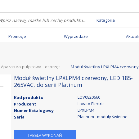
Kategoria
Promocje
Wyprzedaże
Aktual
Aparatura pulpitowa - osprzęt
Moduł świetlny LPXLPM4 czerwony, 
Moduł świetlny LPXLPM4 czerwony, LED 185-
265VAC, do serii Platinum
LOV0820660
Kod produktu
Lovato Electric
Producent
LPXLPM4
Numer Katalogowy
Platinum - moduły świetlne
Seria
TABELA WYKONAŃ