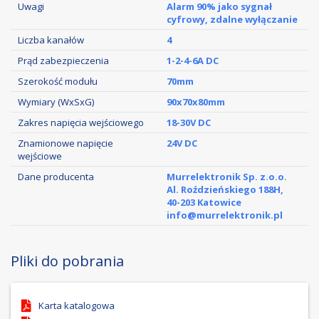
Uwagi
Alarm 90% jako sygnał
cyfrowy, zdalne wyłączanie
Liczba kanałów
4
Prąd zabezpieczenia
1-2-4-6A DC
Szerokość modułu
70mm
Wymiary (WxSxG)
90x70x80mm
Zakres napięcia wejściowego
18-30V DC
Znamionowe napięcie
24V DC
wejściowe
Dane producenta
Murrelektronik Sp. z.o.o.
Al. Roździeńskiego 188H,
40-203 Katowice
info@murrelektronik.pl
Pliki do pobrania
Karta katalogowa