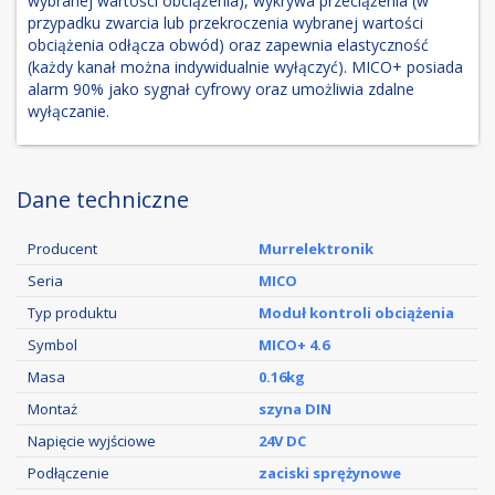
wybranej wartości obciążenia), wykrywa przeciążenia (w
przypadku zwarcia lub przekroczenia wybranej wartości
obciążenia odłącza obwód) oraz zapewnia elastyczność
(każdy kanał można indywidualnie wyłączyć). MICO+ posiada
alarm 90% jako sygnał cyfrowy oraz umożliwia zdalne
wyłączanie.
Dane techniczne
Producent
Murrelektronik
Seria
MICO
Typ produktu
Moduł kontroli obciążenia
Symbol
MICO+ 4.6
Masa
0.16kg
Montaż
szyna DIN
Napięcie wyjściowe
24V DC
Podłączenie
zaciski sprężynowe