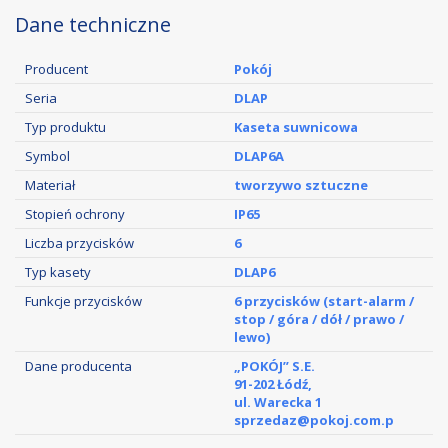
Dane techniczne
Producent
Pokój
Seria
DLAP
Typ produktu
Kaseta suwnicowa
Symbol
DLAP6A
Materiał
tworzywo sztuczne
Stopień ochrony
IP65
Liczba przycisków
6
Typ kasety
DLAP6
Funkcje przycisków
6 przycisków (start-alarm /
stop / góra / dół / prawo /
lewo)
Dane producenta
„POKÓJ” S.E.
91-202 Łódź,
ul. Warecka 1
sprzedaz@pokoj.com.p