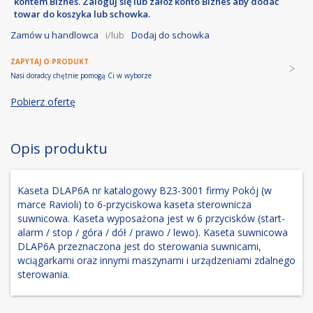
kontem Biznes. Zaloguj się lub załóż konto Biznes aby dodać
towar do koszyka lub schowka.
Zamów u handlowca
i/lub
Dodaj do schowka
ZAPYTAJ O PRODUKT
Nasi doradcy chętnie pomogą Ci w wyborze
Pobierz ofertę
Opis produktu
Kaseta DLAP6A nr katalogowy B23-3001 firmy Pokój (w
marce Ravioli) to 6-przyciskowa kaseta sterownicza
suwnicowa. Kaseta wyposażona jest w 6 przycisków (start-
alarm / stop / góra / dół / prawo / lewo). Kaseta suwnicowa
DLAP6A przeznaczona jest do sterowania suwnicami,
wciągarkami oraz innymi maszynami i urządzeniami zdalnego
sterowania.