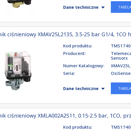
TABEL
Dane techniczne
ik ciśnieniowy XMAV25L2135, 3.5-25 bar G1/4, 1CO h
Kod produktu:
TMS1740
Producent:
Telemeca
Sensors
Numer Katalogowy:
XMAV25L
Seria:
OsiSens
TABEL
Dane techniczne
ik ciśnieniowy XMLA002A2S11, 0.15-2.5 bar, 1CO, prz
Kod produktu:
TMS1740