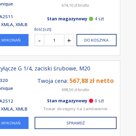
nique
674,10 zł brutto
A2S11
Stan magazynowy
4 szt
 XMLA, XMLB
Ilość [szt]:
-
+
A WYKONAŃ
DO KOSZYKA
yłącze G 1/4, zaciski śrubowe, M20
567,88 zł netto
320
Twoja cena:
nique
698,50 zł brutto
A2S12
Stan magazynowy
0 szt
 XMLA, XMLB
Towar dostępny na zamówienie
A WYKONAŃ
SPRAWDŹ