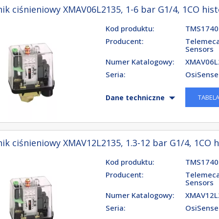
ik ciśnieniowy XMAV06L2135, 1-6 bar G1/4, 1CO hist
Kod produktu:
TMS1740
Producent:
Telemeca
Sensors
Numer Katalogowy:
XMAV06L
Seria:
OsiSens
TABEL
Dane techniczne
ik ciśnieniowy XMAV12L2135, 1.3-12 bar G1/4, 1CO h
Kod produktu:
TMS1740
Producent:
Telemeca
Sensors
Numer Katalogowy:
XMAV12L
Seria:
OsiSens