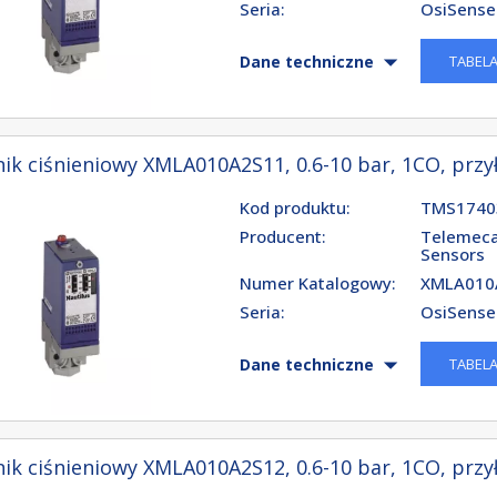
Seria:
OsiSense
TABEL
Dane techniczne
ik ciśnieniowy XMLA010A2S11, 0.6-10 bar, 1CO, przył
Kod produktu:
TMS1740
Producent:
Telemeca
Sensors
Numer Katalogowy:
XMLA010
Seria:
OsiSense
TABEL
Dane techniczne
ik ciśnieniowy XMLA010A2S12, 0.6-10 bar, 1CO, przył