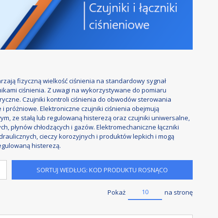
warzają fizyczną wielkość ciśnienia na standardowy sygnał
nikami ciśnienia. Z uwagi na wykorzystywane do pomiaru
yczne. Czujniki kontroli ciśnienia do obwodów sterowania
i próżniowe. Elektroniczne czujniki ciśnienia obejmują
m, ze stałą lub regulowaną histerezą oraz czujniki uniwersalne,
nych, płynów chłodzących i gazów. Elektromechaniczne łączniki
draulicznych, cieczy korozyjnych i produktów lepkich i mogą
egulowaną histerezą.
SORTUJ WEDŁUG: KOD PRODUKTU ROSNĄCO
10
Pokaż
na stronę