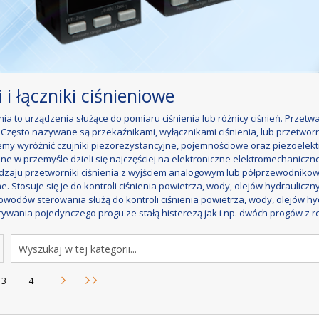
 i łączniki ciśnieniowe
enia to urządzenia służące do pomiaru ciśnienia lub różnicy ciśnień. Przet
Często nazywane są przekaźnikami, wyłącznikami ciśnienia, lub przetwor
my wyróżnić czujniki piezorezystancyjne, pojemnościowe oraz piezoelektr
e w przemyśle dzieli się najczęściej na elektroniczne elektromechaniczne 
dzaju przetworniki ciśnienia z wyjściem analogowym lub półprzewodnikowy
. Stosuje się je do kontroli ciśnienia powietrza, wody, olejów hydraulicz
obwodów sterowania służą do kontroli ciśnienia powietrza, wody, olejów hy
rywania pojedynczego progu ze stałą histerezą jak i np. dwóch progów z r
iatka
czytasz stronę
a
Strona
Strona
3
4
Strona
Następne
Strona
4