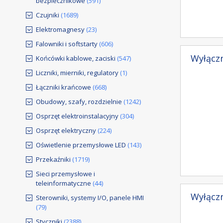
bezpiecznikowe
(591)
Czujniki
(1689)
Elektromagnesy
(23)
Falowniki i softstarty
(606)
Wyłączn
Końcówki kablowe, zaciski
(547)
Liczniki, mierniki, regulatory
(1)
Łączniki krańcowe
(668)
Obudowy, szafy, rozdzielnie
(1242)
Osprzęt elektroinstalacyjny
(304)
Osprzęt elektryczny
(224)
Oświetlenie przemysłowe LED
(143)
Przekaźniki
(1719)
Sieci przemysłowe i
teleinformatyczne
(44)
Wyłączn
Sterowniki, systemy I/O, panele HMI
(79)
Styczniki
(2388)