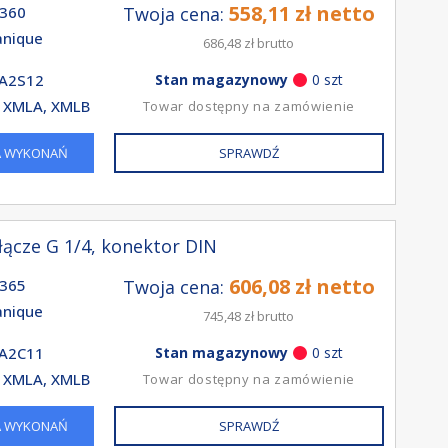
558,11 zł netto
360
Twoja cena:
nique
686,48 zł brutto
A2S12
Stan magazynowy
0 szt
 XMLA, XMLB
Towar dostępny na zamówienie
A WYKONAŃ
SPRAWDŹ
łącze G 1/4, konektor DIN
606,08 zł netto
365
Twoja cena:
nique
745,48 zł brutto
A2C11
Stan magazynowy
0 szt
 XMLA, XMLB
Towar dostępny na zamówienie
A WYKONAŃ
SPRAWDŹ