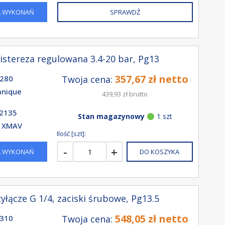
A WYKONAŃ
SPRAWDŹ
istereza regulowana 3.4-20 bar, Pg13
357,67 zł netto
280
Twoja cena:
nique
439,93 zł brutto
2135
Stan magazynowy
1 szt
e XMAV
Ilość [szt]:
-
+
A WYKONAŃ
DO KOSZYKA
yłącze G 1/4, zaciski śrubowe, Pg13.5
548,05 zł netto
310
Twoja cena: